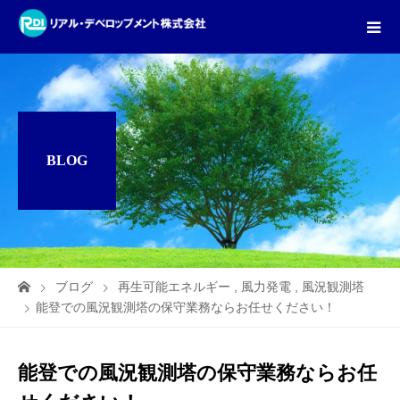
BLOG
ブログ
再生可能エネルギー
,
風力発電
,
風況観測塔
能登での風況観測塔の保守業務ならお任せください！
能登での風況観測塔の保守業務ならお任