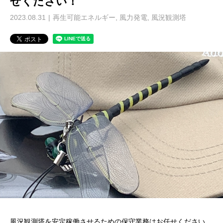
せください！
2023.08.31
再生可能エネルギー
,
風力発電
,
風況観測塔
風況観測塔を安定稼働させるための保守業務はお任せください。