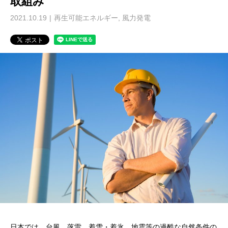
取組み
2021.10.19
再生可能エネルギー
,
風力発電
日本では、台風、落雷、着雪・着氷、地震等の過酷な自然条件の