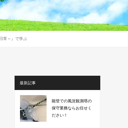
あ日常～』で学ぶ
最新記事
能登での風況観測塔の
保守業務ならお任せく
ださい！