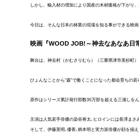
しかし、輸入材の増加により国産の木材価格が下がり、
今日は、そんな日本の林業の現場を知る事ができる映画
映画『WOOD JOB!～神去なあなあ日
舞台は、神去村（かむさりむら）（三重県津市美杉町）
ひょんなことから”森”で働くことになった都会育ちの若
原作はシリーズ累計発行部数35万部を超える三浦しをん
主演は人気若手俳優の染谷将太､ヒロインには長澤まさみ
そして、伊藤英明､優香､柄本明と実力派俳優が顔を揃